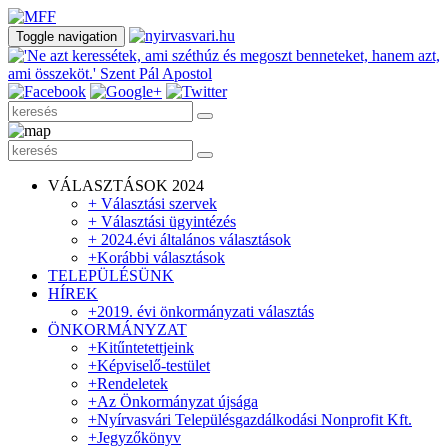
Toggle navigation
VÁLASZTÁSOK 2024
+
Választási szervek
+
Választási ügyintézés
+
2024.évi általános választások
+
Korábbi választások
TELEPÜLÉSÜNK
HÍREK
+
2019. évi önkormányzati választás
ÖNKORMÁNYZAT
+
Kitűntetettjeink
+
Képviselő-testület
+
Rendeletek
+
Az Önkormányzat újsága
+
Nyírvasvári Településgazdálkodási Nonprofit Kft.
+
Jegyzőkönyv