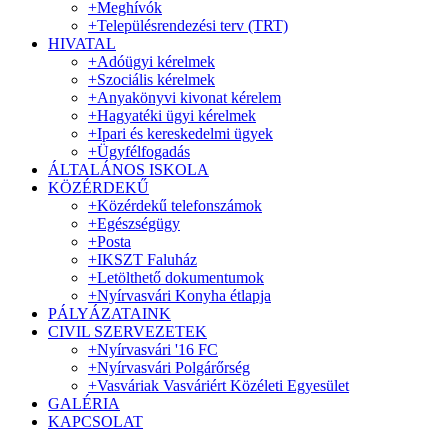
+
Meghívók
+
Településrendezési terv (TRT)
HIVATAL
+
Adóügyi kérelmek
+
Szociális kérelmek
+
Anyakönyvi kivonat kérelem
+
Hagyatéki ügyi kérelmek
+
Ipari és kereskedelmi ügyek
+
Ügyfélfogadás
ÁLTALÁNOS ISKOLA
KÖZÉRDEKŰ
+
Közérdekű telefonszámok
+
Egészségügy
+
Posta
+
IKSZT Faluház
+
Letölthető dokumentumok
+
Nyírvasvári Konyha étlapja
PÁLYÁZATAINK
CIVIL SZERVEZETEK
+
Nyírvasvári '16 FC
+
Nyírvasvári Polgárőrség
+
Vasváriak Vasváriért Közéleti Egyesület
GALÉRIA
KAPCSOLAT