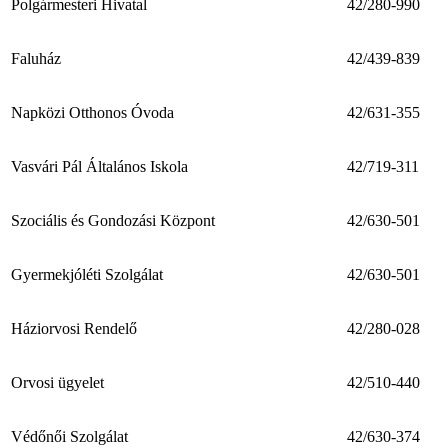
Polgármesteri Hivatal
42/280-990
Faluház
42/439-839
Napközi Otthonos Óvoda
42/631-355
Vasvári Pál Általános Iskola
42/719-311
Szociális és Gondozási Központ
42/630-501
Gyermekjóléti Szolgálat
42/630-501
Háziorvosi Rendelő
42/280-028
Orvosi ügyelet
42/510-440
Védőnői Szolgálat
42/630-374